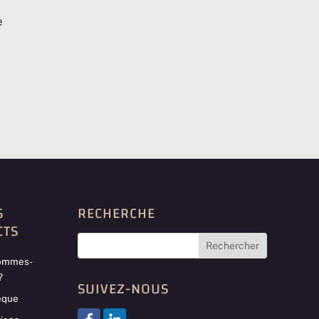
e
S
RECHERCHE
CTS
sommes-
?
SUIVEZ-NOUS
èque