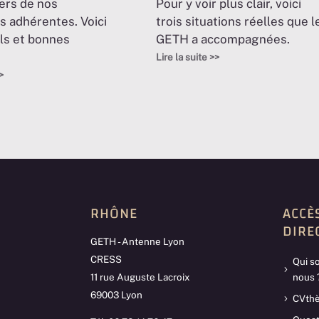
ers de nos
Pour y voir plus clair, voici
s adhérentes. Voici
trois situations réelles que l
ls et bonnes
GETH a accompagnées.
Lire la suite >>
>
RHÔNE
ACCÈ
DIRE
GETH - Antenne Lyon
CRESS
Qui 
11 rue Auguste Lacroix
nous 
69003 Lyon
CVth