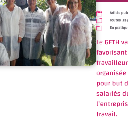
Article pu

Toutes les
m
En pratiqu
m
Le GETH va
favorisant
travailleu
organisée 
pour but 
salariés d
l’entrepri
travail.