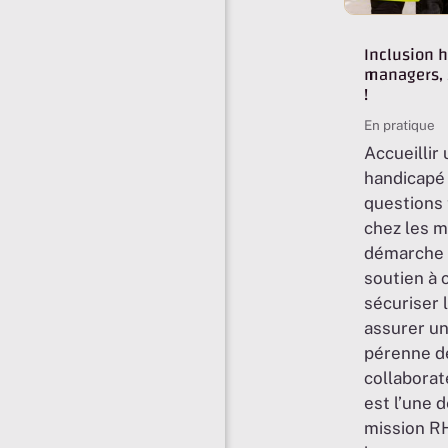
Inclusion 
managers, 
!
En pratique
Accueillir 
handicapé
questions 
chez les 
démarche 
soutien à 
sécuriser 
assurer un
pérenne d
collaborat
est l’une 
mission R